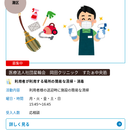
灘区
募集中
医療法人社団星輪会 岡田クリニック すたぁ中央筋
利用者が利用する場所の簡易な清掃・消毒
活動内容
利用者様の送迎時に施設の簡易な清掃
曜日・時間
月・火・金・土・日
15:45〜16:45
受入人数
応相談
詳しく見る