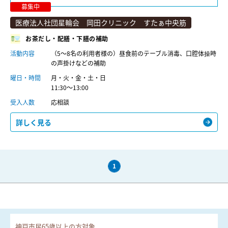
募集中
医療法人社団星輪会 岡田クリニック すたぁ中央筋
お茶だし・配膳・下膳の補助
活動内容
（5～8名の利用者様の）昼食前のテーブル消毒、口腔体操時
の声掛けなどの補助
曜日・時間
月・火・金・土・日
11:30〜13:00
受入人数
応相談
詳しく見る
1
神戸市民65歳以上の方対象