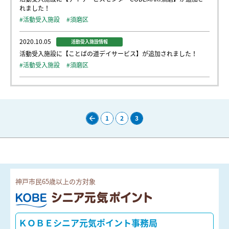
れました！
#活動受入施設
#須磨区
2020.10.05
活動受入施設情報
活動受入施設に【ことばの道デイサービス】が追加されました！
#活動受入施設
#須磨区
1
2
3
前
の
ペ
ー
ジ
神戸市民65歳以上の方対象
ＫＯＢＥシニア元気ポイント
ＫＯＢＥシニア元気ポイント事務局