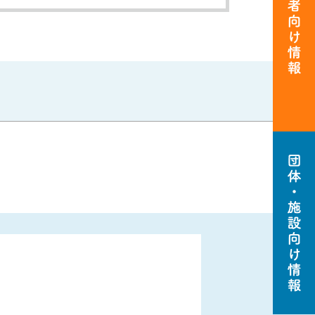
活動者
向け情
報