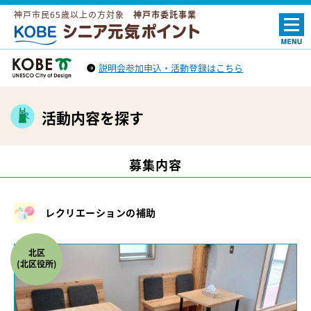
神戸市民65歳以上の方対象
神戸市委託事業
ＫＯＢＥシニア元気ポイント
説明会参加申込・活動登録はこちら
神戸市トップへ
（外部リンク）
活動内容を探す
募集内容
レクリエーションの補助
北区
(北区役所)