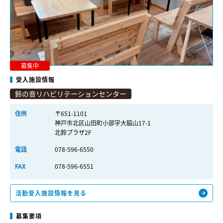
募集中
受入施設情報
鈴の音リハビリテーションセンター
住所
〒651-1101
神戸市北区山田町小部字大脇山17-1
北鈴プラザ2F
電話
078-596-6550
FAX
078-596-6551
活動受入施設情報を見る
募集要項