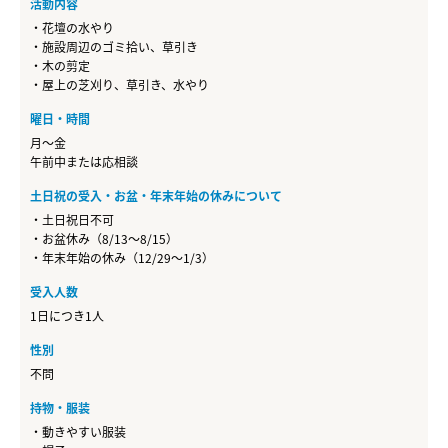
活動内容
・花壇の水やり
・施設周辺のゴミ拾い、草引き
・木の剪定
・屋上の芝刈り、草引き、水やり
曜日・時間
月～金
午前中または応相談
土日祝の受入・お盆・年末年始の休みについて
・土日祝日不可
・お盆休み（8/13～8/15）
・年末年始の休み（12/29～1/3）
受入人数
1日につき1人
性別
不問
持物・服装
・動きやすい服装