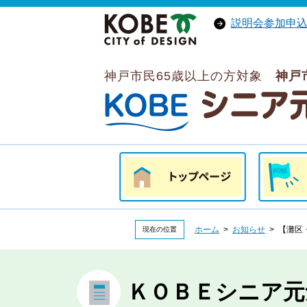
説明会参加申
神戸市トップへ
（外部リンク）
神戸市民65歳以上の方対象
神戸
ＫＯＢＥシニア元気ポイント
トップページ
はじめて
ホーム
>
お知らせ
> 【灘区
現在の位置
ＫＯＢＥシニア元