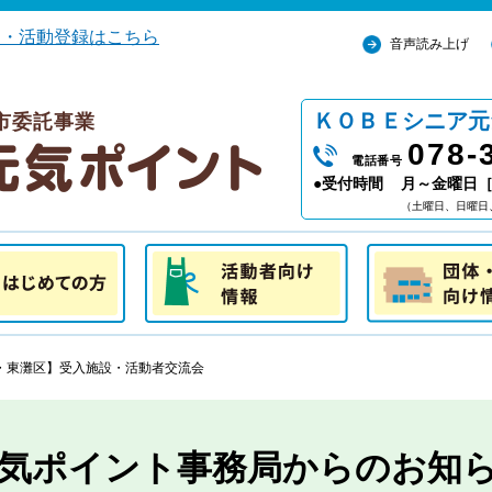
込・活動登録はこちら
音声読み上げ
ＫＯＢＥシニア元
市委託事業
078-
電話番号
●受付時間
月～金曜日［ 
（土曜日、日曜日
の方
活動者向け情報
団体・施設向け
・東灘区】受入施設・活動者交流会
気ポイント事務局からのお知