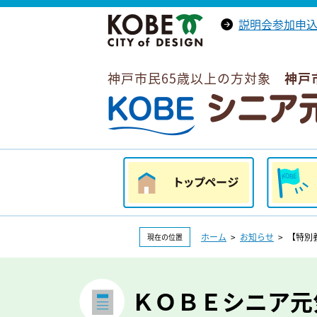
説明会参加申
神戸市トップへ
（外部リンク）
神戸市民65歳以上の方対象
神戸
ＫＯＢＥシニア元気ポイント
トップページ
はじめて
ホーム
>
お知らせ
> 【特別
現在の位置
ＫＯＢＥシニア元