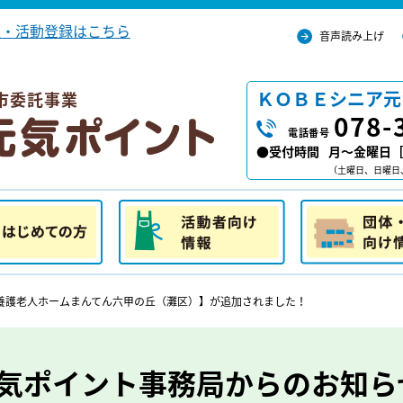
込・活動登録はこちら
音声読み上げ
ＫＯＢＥシニア元
市委託事業
078-
電話番号
●受付時間
月～金曜日［ 
（土曜日、日曜日
の方
活動者向け情報
団体・施設向け
養護老人ホームまんてん六甲の丘（灘区）】が追加されました！
気ポイント事務局からのお知ら