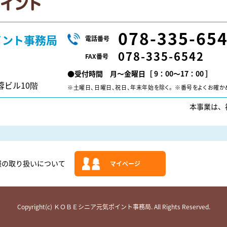
078-335-65
イント事務局
電話番号
078-335-6542
FAX番号
●受付時間 月～金曜日［ 9：00～17：00 ］
蓉ビル10階
※土曜日、日曜日、祝日、年末年始を除く。
※番号をよくお確か
本事業は、
報の取り扱いについて
マイページ
Copyright(c) ＫＯＢＥシニア元気ポイント事務局.
All Rights Reserved.