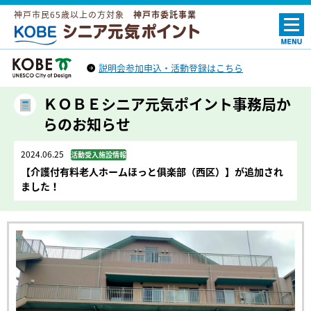
神戸市民65歳以上の方対象
神戸市委託事業
ＫＯＢＥシニア元気ポイント
説明会参加申込・活動登録はこちら
神戸市トップへ
（外部リンク）
ＫＯＢＥシニア元気ポイント事務局か
らのお知らせ
2024.06.25
活動受入施設情報
【介護付有料老人ホームほっと俱楽部（西区）】が追加され
ました！