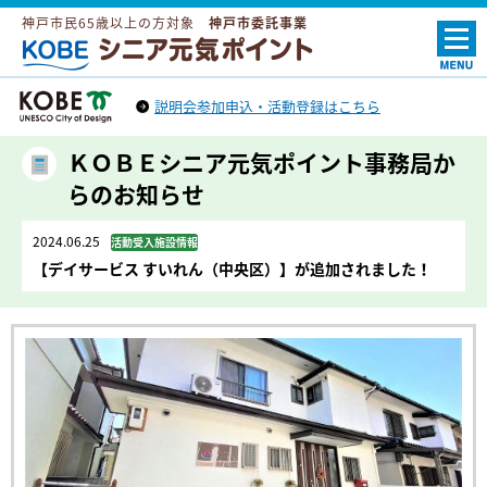
神戸市民65歳以上の方対象
神戸市委託事業
ＫＯＢＥシニア元気ポイント
説明会参加申込・活動登録はこちら
神戸市トップへ
（外部リンク）
ＫＯＢＥシニア元気ポイント事務局か
らのお知らせ
2024.06.25
活動受入施設情報
【デイサービス すいれん（中央区）】が追加されました！