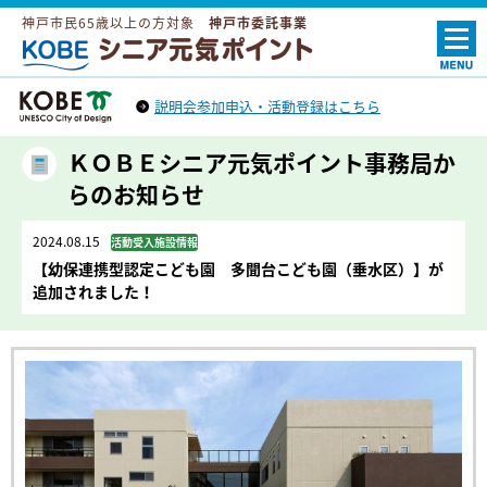
神戸市民65歳以上の方対象
神戸市委託事業
ＫＯＢＥシニア元気ポイント
説明会参加申込・活動登録はこちら
神戸市トップへ
（外部リンク）
ＫＯＢＥシニア元気ポイント事務局か
らのお知らせ
2024.08.15
活動受入施設情報
【幼保連携型認定こども園 多聞台こども園（垂水区）】が
追加されました！