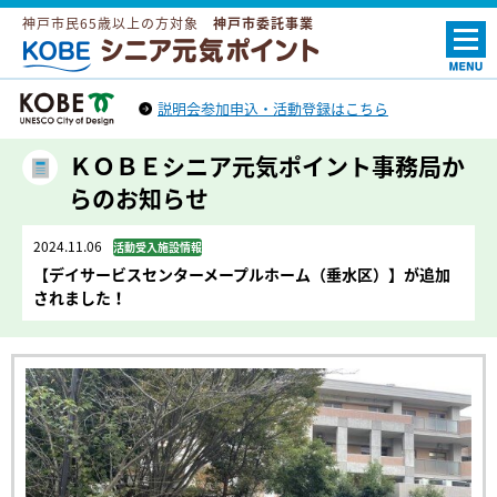
神戸市民65歳以上の方対象
神戸市委託事業
ＫＯＢＥシニア元気ポイント
説明会参加申込・活動登録はこちら
神戸市トップへ
（外部リンク）
ＫＯＢＥシニア元気ポイント事務局か
らのお知らせ
2024.11.06
活動受入施設情報
【デイサービスセンターメープルホーム（垂水区）】が追加
されました！