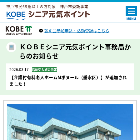
神戸市民65歳以上の方対象
神戸市委託事業
ＫＯＢＥシニア元気ポイント
説明会参加申込・活動登録はこちら
神戸市トップへ
（外部リンク）
ＫＯＢＥシニア元気ポイント事務局か
らのお知らせ
2026.03.17
活動受入施設情報
【介護付有料老人ホームMボヌール（垂水区）】が追加され
ました！