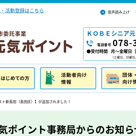
込・活動登録はこちら
音声読み上げ
ＫＯＢＥシニア元
市委託事業
078-
電話番号
●受付時間
月～金曜日［ 
（土曜日、日曜日
の方
活動者向け情報
団体・施設向け
スト新長田（長田区）】が追加されました！
気ポイント事務局からのお知ら