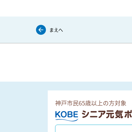
まえへ
神戸市民65歳以上の方対象
ＫＯＢＥシニア元気ポイント