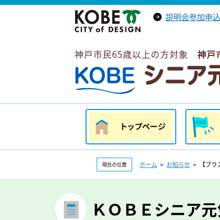
説明会参加申
神戸市トップへ
（外部リンク）
神戸市民65歳以上の方対象
神戸
ＫＯＢＥシニア元気ポイント
トップページ
はじめて
ホーム
>
お知らせ
> 【プラ
現在の位置
ＫＯＢＥシニア元