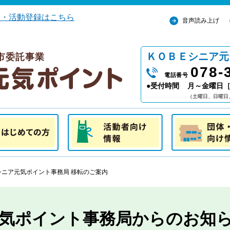
込・活動登録はこちら
音声読み上げ
ＫＯＢＥシニア元
市委託事業
078-
電話番号
●受付時間
月～金曜日［ 
（土曜日、日曜日
の方
活動者向け情報
団体・施設向け
Eシニア元気ポイント事務局 移転のご案内
気ポイント事務局からのお知