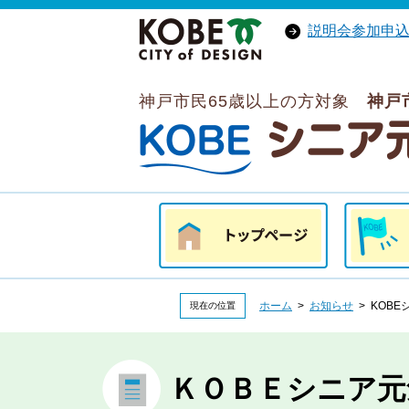
説明会参加申
神戸市トップへ
（外部リンク）
神戸市民65歳以上の方対象
神戸
ＫＯＢＥシニア元気ポイント
トップページ
はじめて
ホーム
>
お知らせ
> KOB
現在の位置
ＫＯＢＥシニア元