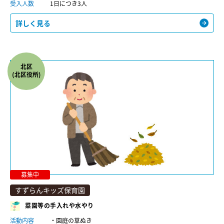
受入人数
1日につき3人
詳しく見る
北区
(北区役所)
募集中
すずらんキッズ保育園
菜園等の手入れや水やり
活動内容
・園庭の草ぬき