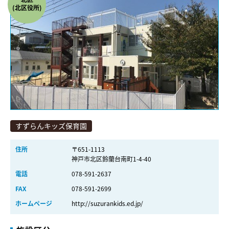
(北区役所)
すずらんキッズ保育園
住所
〒651-1113
神戸市北区鈴蘭台南町1-4-40
電話
078-591-2637
FAX
078-591-2699
ホームページ
http://suzurankids.ed.jp/