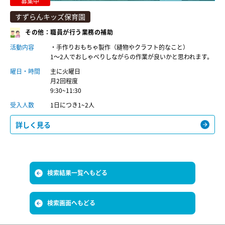
募集中
すずらんキッズ保育園
その他：職員が⾏う業務の補助
活動内容
・手作りおもちゃ製作（縫物やクラフト的なこと）
1～2人でおしゃべりしながらの作業が良いかと思われます。
曜日・時間
主に火曜日
月2回程度
9:30~11:30
受入人数
1日につき1~2人
詳しく見る
検索結果一覧へもどる
検索画面へもどる