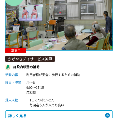
募集中
かがやきデイサービス神戸
施設内移動の補助
活動内容
利用者様が安全に歩行するための補助
曜日・時間
月～日
9:00～17:15
応相談
受入人数
・1日につき1～2人
・毎回違う人が来ても良い
詳しく見る