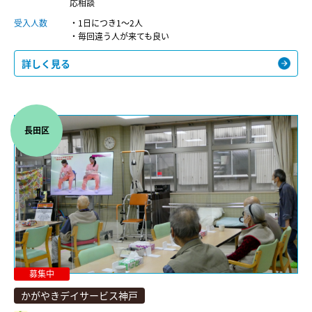
応相談
受入人数
・1日につき1～2人
・毎回違う人が来ても良い
詳しく見る
長田区
募集中
かがやきデイサービス神戸