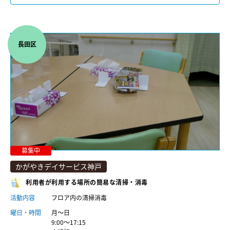
長田区
募集中
かがやきデイサービス神戸
利用者が利用する場所の簡易な清掃・消毒
活動内容
フロア内の清掃消毒
曜日・時間
月～日
9:00～17:15