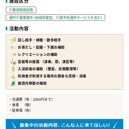
施設区分
介護保険施設等
通所介護事業所 (地域密着型、介護予防通所サービスを含む)
活動内容
話し相手・傾聴・散歩相手
お茶だし・配膳・下膳の補助
レクリエーションの補助
芸能等の披露 （演奏、歌、演芸等）
入浴前後の補助 （整髪、衣類整理等）
利用者が利用する場所の簡易な清掃・消毒
施設内移動の補助
・交通費（有：2000円まで）
・食事 （無）
・駐車場（有）