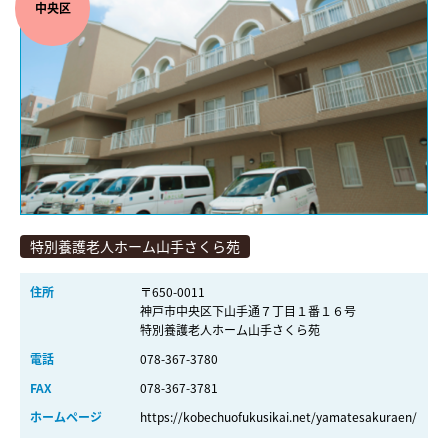
中央区
特別養護老人ホーム山手さくら苑
住所
〒650-0011
神戸市中央区下山手通７丁目１番１６号
特別養護老人ホーム山手さくら苑
電話
078-367-3780
FAX
078-367-3781
ホームページ
https://kobechuofukusikai.net/yamatesakuraen/