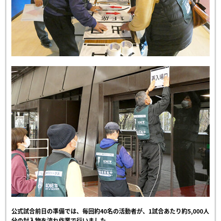
公式試合前日の準備では、毎回約
40
名の活動者が、1試合あたり約
5,000
人
分の封入物を流れ作業で行いました。