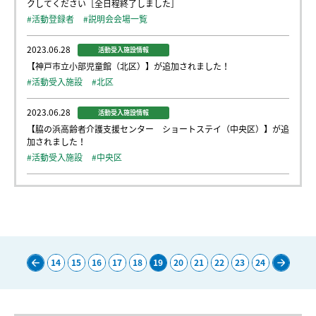
クしてください［全日程終了しました］
#活動登録者
#説明会会場一覧
2023.06.28
活動受入施設情報
【神戸市立小部児童館（北区）】が追加されました！
#活動受入施設
#北区
2023.06.28
活動受入施設情報
【脇の浜高齢者介護支援センター ショートステイ（中央区）】が追
加されました！
#活動受入施設
#中央区
14
15
16
17
18
19
20
21
22
23
24
Pre
Nex
v
t