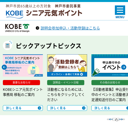
神戸市民65歳以上の方対象
神戸市委託事業
ＫＯＢＥシニア元気ポイント
説明会参加申込・活動登録はこちら
神戸市トップへ
（外部リンク）
ピックアップトピックス
Prev
Next
重要なお知らせ
説明会・イベント日程
その他のお知らせ
KOBEシニア元気ポイント
活動者になるためには、
【活動者募集】申込受
事務局 移転のご案内
こちらをクリックしてく
中のイベントと活動者
ださい
定通知送付日のご案内
詳しく見る
詳しく見る
詳しく見る