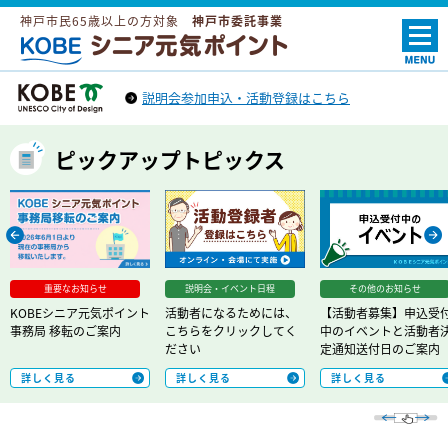
神戸市民65歳以上の方対象
神戸市委託事業
ＫＯＢＥシニア元気ポイント
説明会参加申込・活動登録はこちら
神戸市トップへ
（外部リンク）
ピックアップトピックス
Prev
Next
重要なお知らせ
説明会・イベント日程
その他のお知らせ
KOBEシニア元気ポイント
活動者になるためには、
【活動者募集】申込受
事務局 移転のご案内
こちらをクリックしてく
中のイベントと活動者
ださい
定通知送付日のご案内
詳しく見る
詳しく見る
詳しく見る