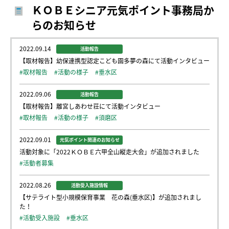
ＫＯＢＥシニア元気ポイント事務局か
らのお知らせ
2022.09.14
活動報告
【取材報告】幼保連携型認定こども園多夢の森にて活動インタビュー
#取材報告
#活動の様子
#垂水区
2022.09.06
活動報告
【取材報告】離宮しあわせ荘にて活動インタビュー
#取材報告
#活動の様子
#須磨区
2022.09.01
元気ポイント関連のお知らせ
活動対象に「2022ＫＯＢＥ六甲全山縦走大会」が追加されました
#活動者募集
2022.08.26
活動受入施設情報
【サテライト型小規模保育事業 花の森(垂水区)】が追加されまし
た！
#活動受入施設
#垂水区