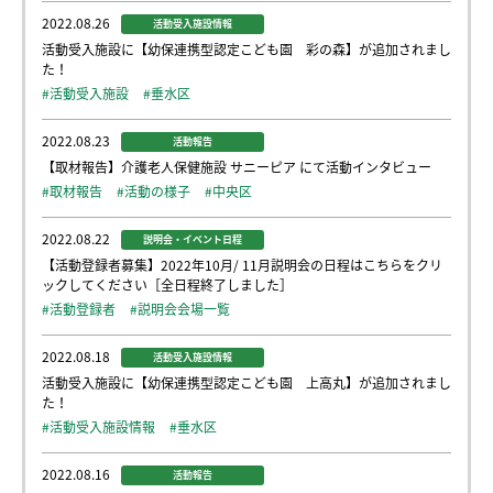
2022.08.26
活動受入施設情報
活動受入施設に【幼保連携型認定こども園 彩の森】が追加されまし
た！
#活動受入施設
#垂水区
2022.08.23
活動報告
【取材報告】介護老人保健施設 サニーピア にて活動インタビュー
#取材報告
#活動の様子
#中央区
2022.08.22
説明会・イベント日程
【活動登録者募集】2022年10月/ 11月説明会の日程はこちらをクリ
ックしてください［全日程終了しました］
#活動登録者
#説明会会場一覧
2022.08.18
活動受入施設情報
活動受入施設に【幼保連携型認定こども園 上高丸】が追加されまし
た！
#活動受入施設情報
#垂水区
2022.08.16
活動報告