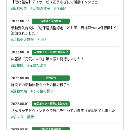
【取材報告】デイサービス花うさぎにて活動インタビュー
#取材報告
#活動の様子
#兵庫区
2022.08.12
活動受入施設情報
活動受入施設に【幼保連携型認定こども園 西神戸YMCA保育園】が
追加されました！
#活動受入施設
#西区
2022.08.10
元気ポイント関連のお知らせ
広報紙「元気だより」第９号を発行しました！
#広報紙
#元気だより
2022.08.08
活動報告
施設での活動体験会～その後の様子～
#活動体験
#その後の様子
2022.08.01
元気ポイント関連のお知らせ
さんちかアドウィンドウで展示を行っています［展示終了しました］
#ポスター展示
2022.08.01
活動受入施設情報