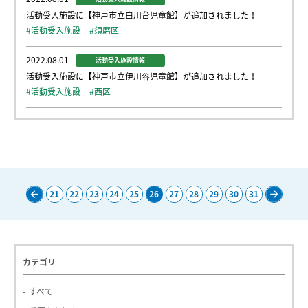
活動受入施設に【神戸市立白川台児童館】が追加されました！
#活動受入施設
#須磨区
2022.08.01
活動受入施設情報
活動受入施設に【神戸市立伊川谷児童館】が追加されました！
#活動受入施設
#西区
21
22
23
24
25
26
27
28
29
30
31
Pre
Nex
v
t
カテゴリ
すべて