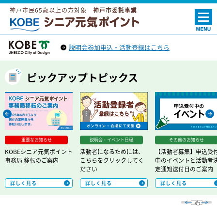
神戸市民65歳以上の方対象
神戸市委託事業
ＫＯＢＥシニア元気ポイント
説明会参加申込・活動登録はこちら
神戸市トップへ
（外部リンク）
ピックアップトピックス
Prev
Next
重要なお知らせ
説明会・イベント日程
その他のお知らせ
KOBEシニア元気ポイント
活動者になるためには、
【活動者募集】申込受
事務局 移転のご案内
こちらをクリックしてく
中のイベントと活動者
ださい
定通知送付日のご案内
詳しく見る
詳しく見る
詳しく見る