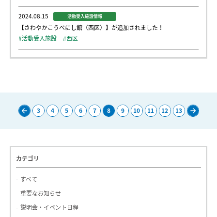
2024.08.15
活動受入施設情報
【さわやかこうべにし館（西区）】が追加されました！
#活動受入施設
#西区
3
4
5
6
7
8
9
10
11
12
13
Pre
Nex
v
t
カテゴリ
すべて
重要なお知らせ
説明会・イベント日程